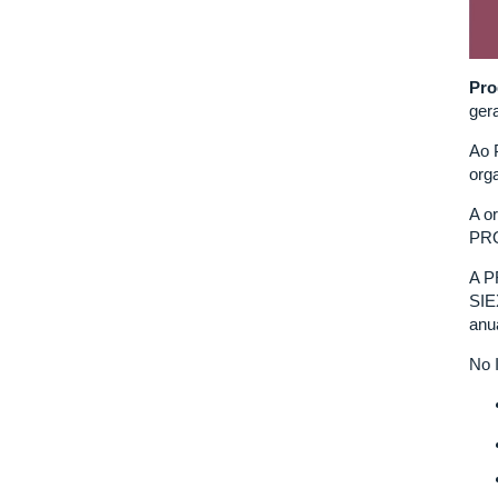
Pro
ger
Ao 
org
A o
PRO
A P
SIE
anua
No 