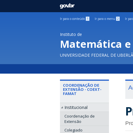
GOVBR
Ir para o conteúdo
1
Ir para o menu
2
Ir pa
Instituto de
Matemática e 
UNIVERSIDADE FEDERAL DE UBERL
COORDENAÇÃO DE
A
EXTENSÃO - COEXT-
FAMAT
P
Institucional
Coordenação de
Extensão
Pr
Colegiado