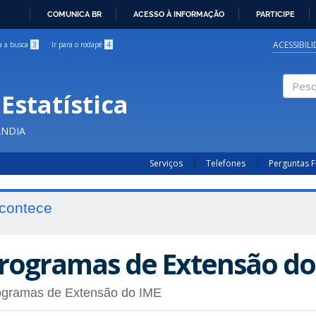
COMUNICA BR
ACESSO À INFORMAÇÃO
PARTICIPE
IR
PARA
ACESSIBIL
ra a busca
3
Ir para o rodapé
4
O
CONTEÚDO
Estatística
Pesqui
ÂNDIA
Serviços
Telefones
Perguntas 
contece
rogramas de Extensão do
ogramas de Extensão do IME