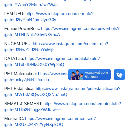
igsh=YWhnY2E5cnZwZWJs
LEM UFU:
https://www.instagram.com/lem.ufu?
igsh=d2tyYmR4bmUycG0y
Equipe PowerBots:
https://www.instagram.com/aspowerbots?
igsh=MTNhNnltZGhvN3VhcA==
NUCEM-UFU:
https://www.instagram.com/nucem_ufu?
igsh=d3NwY2d2NmYxMjlk
DATA Lab:
https://www.instagram.com/datalab.ufu?
igsh=MTdhdDNkOXk0YWp2eQ==
PET Matemática:
https://www.instagram.com/petmatufu?
igsh=ankyZjNiN2Jodzlu
PET Estatística:
https://www.instagram.com/petestatisticaufu?
igsh=MW1sM3QwOXQ3NnZneQ==
SEMAT & SEMEST:
https://www.instagram.com/sematestufu?
igsh=MTllb2N2ajgzZWJtaw==
Mostra IC:
https://www.instagram.com/mostraic?
igsh=MXUzc243Y2YyNXpkOQ==