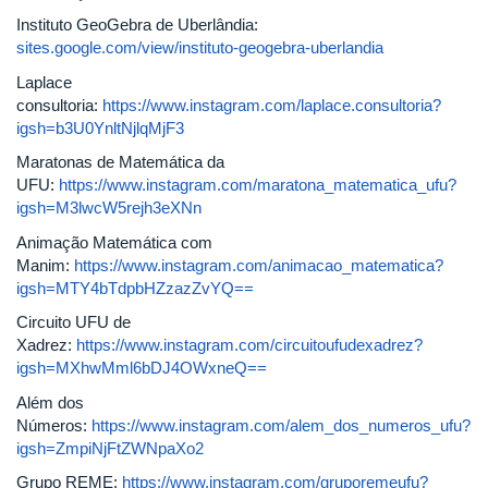
Instituto GeoGebra de Uberlândia:
sites.google.com/view/instituto-geogebra-uberlandia
Laplace
consultoria:
https://www.instagram.com/laplace.consultoria?
igsh=b3U0YnltNjlqMjF3
Maratonas de Matemática da
UFU:
https://www.instagram.com/maratona_matematica_ufu?
igsh=M3lwcW5rejh3eXNn
Animação Matemática com
Manim:
https://www.instagram.com/animacao_matematica?
igsh=MTY4bTdpbHZzazZvYQ==
Circuito UFU de
Xadrez:
https://www.instagram.com/circuitoufudexadrez?
igsh=MXhwMml6bDJ4OWxneQ==
Além dos
Números:
https://www.instagram.com/alem_dos_numeros_ufu?
igsh=ZmpiNjFtZWNpaXo2
Grupo REME:
https://www.instagram.com/gruporemeufu?