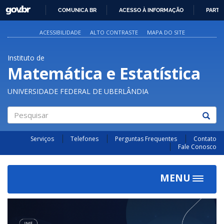
GOVBR
COMUNICA BR
ACESSO À INFORMAÇÃO
PARTI
IR
PARA
ACESSIBILIDADE
ALTO CONTRASTE
MAPA DO SITE
O
CONTEÚDO
Instituto de
Matemática e Estatística
UNIVERSIDADE FEDERAL DE UBERLÂNDIA
Pesquisar
Serviços
Telefones
Perguntas Frequentes
Contato
Fale Conosco
MENU
Toggle
navigat
Previous
Next