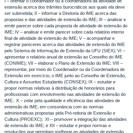
I – orientar o coordenador ou a coordenadora da atividade de
extensão acerca dos trâmites burocráticos aos quais ela deve
ser submetida; II – informar a Diretoria do IME acerca das
propostas e das atividades de extensão do IME; III – analisar e
emitir parecer sobre cada proposta de atividade de extensão do
IME; IV – analisar e emitir parecer sobre cada relatório interno
final de atividade de extensão do IME; V – acompanhar e
registrar pareceres acerca das atividades de extensão do IME
pelo Sistema de Informação de Extensão da UFU (SIEX); VI –
apresentar o relatório anual de extensão ao Conselho do IME
(CONIME); VII – elaborar o Plano de Extensão do IME; VIII –
representar, por meio do Coordenador ou da Coordenadora de
Extensão em exercício, o IME junto ao Conselho de Extensão,
Cultura e Assuntos Estudantis (CONSEX); IX – estudar e
propor normas relativas à distribuição de honorários para
profissionais com envolvimento nas atividades de extensão do
IME; X – zelar pela qualidade e eficiência das atividades de
extensão do IME, em consonância com as normas
administrativas propostas pela Pró-reitoria de Extensão e
Cultura (PROEXC); XI – promover a integração das atividades
de extensão do IME; e XII – estudar e propor normas e
resoluções que permitam melhorar as atividades de extensão