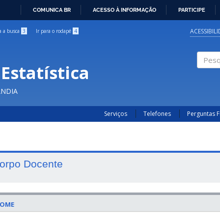
COMUNICA BR
ACESSO À INFORMAÇÃO
PARTICIPE
IR
PARA
ACESSIBIL
ra a busca
3
Ir para o rodapé
4
O
CONTEÚDO
Estatística
Pesqui
ÂNDIA
Serviços
Telefones
Perguntas 
orpo Docente
OME