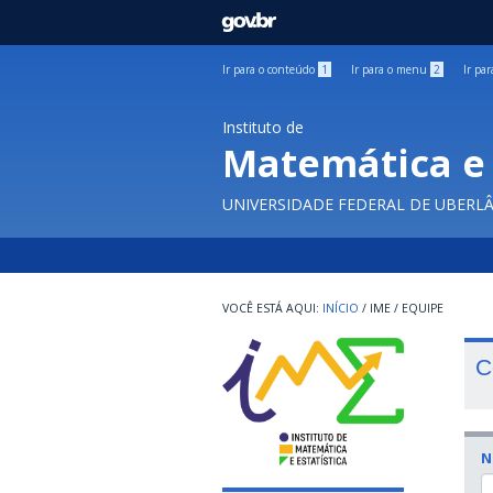
GOVBR
Ir para o conteúdo
1
Ir para o menu
2
Ir pa
Instituto de
Matemática e 
UNIVERSIDADE FEDERAL DE UBERL
INÍCIO
/
IME
/
EQUIPE
C
N