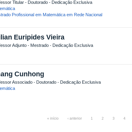
essor Titular
- Doutorado
- Dedicação Exclusiva
emática
trado Profissional em Matemática em Rede Nacional
lian Euripides Vieira
fessor Adjunto
- Mestrado
- Dedicação Exclusiva
hang Cunhong
fessor Associado
- Doutorado
- Dedicação Exclusiva
emática
« início
‹ anterior
1
2
3
4