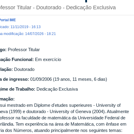
fessor Titular
- Doutorado
- Dedicação Exclusiva
Portal IME
icado: 11/11/2019 - 16:13
ma modificação: 14/07/2026 - 18:21
go:
Professor Titular
uação Funcional:
Em exercício
ulação:
Doutorado
a de ingresso:
01/09/2006 (19 anos, 11 meses, 6 dias)
ime de Trabalho:
Dedicação Exclusiva
rmação:
sui mestrado em Diplome d'etudes superieures - University of
eva (1999) e doutorado - University of Geneva (2004). Atualmente
rofessor na faculdade de matemática da Universidade Federal de
rlândia. Tem experiência na área de Matemática, com ênfase em
ria dos Números, atuando principalmente nos seguintes temas: