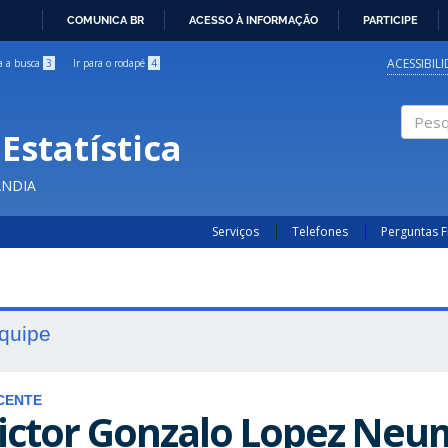
COMUNICA BR
ACESSO À INFORMAÇÃO
PARTICIPE
IR
PARA
ACESSIBIL
ra a busca
3
Ir para o rodapé
4
O
CONTEÚDO
Estatística
Pesqui
ÂNDIA
Serviços
Telefones
Perguntas 
quipe
CENTE
ictor Gonzalo Lopez Ne