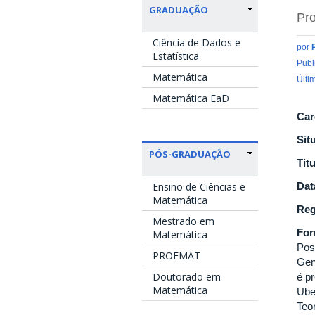
GRADUAÇÃO
Pro
Ciência de Dados e
por
Estatística
Publ
Matemática
Últi
Matemática EaD
Car
Sit
PÓS-GRADUAÇÃO
Tit
Ensino de Ciências e
Dat
Matemática
Reg
Mestrado em
Fo
Matemática
Pos
PROFMAT
Gen
Doutorado em
é p
Matemática
Ube
Teo