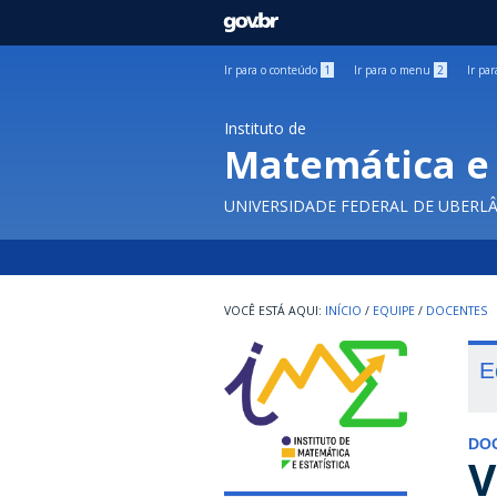
GOVBR
Ir para o conteúdo
1
Ir para o menu
2
Ir pa
Instituto de
Matemática e 
UNIVERSIDADE FEDERAL DE UBERL
INÍCIO
/
EQUIPE
/
DOCENTES
E
DO
V