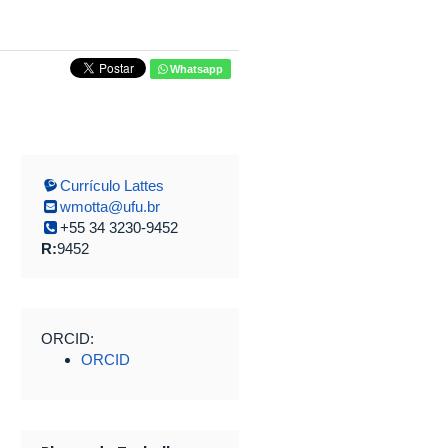
Whatsapp
Currículo Lattes
wmotta@ufu.br
+55 34 3230-9452
R:
9452
ORCID:
ORCID