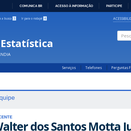
COMUNICA BR
ACESSO À INFORMAÇÃO
PARTICIPE
IR
PARA
ACESSIBIL
ra a busca
3
Ir para o rodapé
4
O
CONTEÚDO
Estatística
Pesqui
ÂNDIA
Serviços
Telefones
Perguntas 
quipe
CENTE
alter dos Santos Motta J