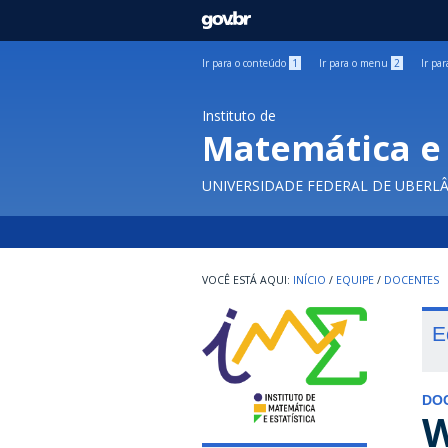
GOVBR
Ir para o conteúdo
1
Ir para o menu
2
Ir pa
Instituto de
Matemática e 
UNIVERSIDADE FEDERAL DE UBERL
INÍCIO
/
EQUIPE
/
DOCENTES
E
DO
W