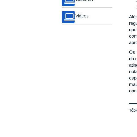
Vídeos
Alé
regu
que
con
apro
Os 
do 
ati
not
espe
mai
opo
Tópi