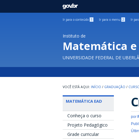
GOVBR
Ir para o conteúdo
1
Ir para o menu
2
Ir pa
Instituto de
Matemática e 
UNIVERSIDADE FEDERAL DE UBERL
INÍCIO
/
GRADUAÇÃO
/
CURSO
C
MATEMÁTICA EAD
Conheça o curso
por
Publ
Projeto Pedagógico
Últi
Grade curricular