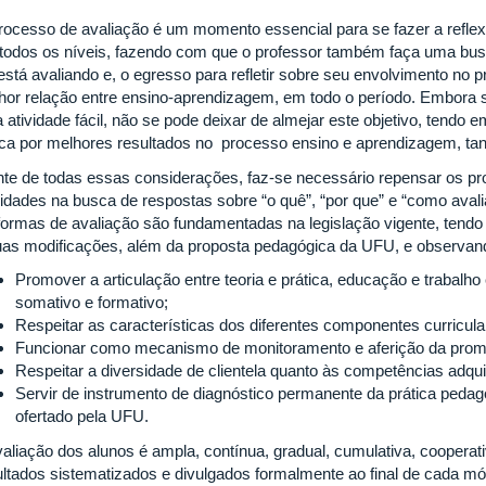
rocesso de avaliação é um momento essencial para se fazer a refle
todos os níveis, fazendo com que o professor também faça uma bus
 está avaliando e, o egresso para refletir sobre seu envolvimento no
hor relação entre ensino-aprendizagem, em todo o período. Embora 
 atividade fácil, não se pode deixar de almejar este objetivo, tendo 
ca por melhores resultados no processo ensino e aprendizagem, tan
nte de todas essas considerações, faz-se necessário repensar os pr
lidades na busca de respostas sobre “o quê”, “por que” e “como avali
formas de avaliação são fundamentadas na legislação vigente, tend
uas modificações, além da proposta pedagógica da UFU, e observan
Promover a articulação entre teoria e prática, educação e trabalh
somativo e formativo;
Respeitar as características dos diferentes componentes curricula
Funcionar como mecanismo de monitoramento e aferição da prom
Respeitar a diversidade de clientela quanto às competências adqui
Servir de instrumento de diagnóstico permanente da prática pedag
ofertado pela UFU.
valiação dos alunos é ampla, contínua, gradual, cumulativa, cooperat
ultados sistematizados e divulgados formalmente ao final de cada m