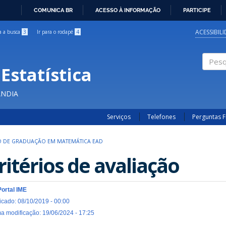
COMUNICA BR
ACESSO À INFORMAÇÃO
PARTICIPE
IR
PARA
ACESSIBIL
ra a busca
3
Ir para o rodapé
4
O
CONTEÚDO
Estatística
Pesqui
ÂNDIA
Serviços
Telefones
Perguntas 
 DE GRADUAÇÃO EM MATEMÁTICA EAD
ritérios de avaliação
Portal IME
icado: 08/10/2019 - 00:00
ma modificação: 19/06/2024 - 17:25