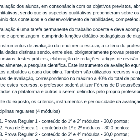
valiação dos alunos, em consonância com os objetivos previstos, abr
ntitativos, sendo que os aspectos qualitativos preponderam sobre os 
ínio dos conteúdos e o desenvolvimento de habilidades, competênci
valiação é uma tarefa permanente do trabalho docente e deve acom
ino e aprendizagem, cumprindo funções didático-pedagógicas de dia
instrumentos de avaliação do rendimento escolar, a critério do profe
alidades distintas sendo, entre eles, obrigatoriamente provas prese
ursivos, testes práticos, elaboração de redações, artigos de revisão b
ecialmente, a pesquisa científica. Este instrumento de avaliação equ
tos atribuídos a cada disciplina. Também são utilizados recursos v
mas de avaliação, correspondendo no máximo a 40% do total de pontos
tre estes recursos, o professor poderá utilizar Fóruns de Discussõe
tados na plataforma e outros a serem definidos pelo próprio professor
te do exposto, os critérios, instrumentos e periodicidade da avaliaçã
ciplinas regulares (4 módulos)
Prova Regular 1 - conteúdo do 1º e 2º módulos - 30,0 pontos;
Fora de Época 1 - conteúdo do 1º e 2º módulos - 30,0 pontos;
Prova Regular 2 - conteúdo do 3º e 4º módulos - 30,0 pontos;