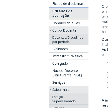
Fichas de disciplinas
O p
Critérios de
em 
avaliação
ele
mel
Horários de aulas
uma
Corpo Docente
bus
Docentes/Disciplinas
Dia
por período
fina
Biblioteca
As 
e s
Infraestrutura física
Colegiado
Núcleo Docente
Estruturante (NDE)
Serviços
Saiba mais
Estágio
A a
Supervisionado
res