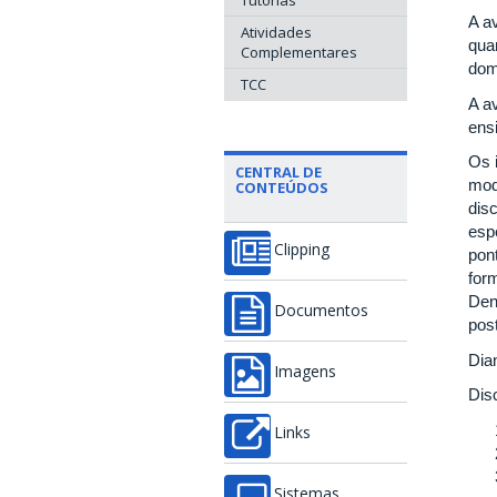
Tutorias
A a
Atividades
qua
Complementares
dom
TCC
A a
ens
Os 
CENTRAL DE
mod
CONTEÚDOS
disc
esp
Clipping
pon
for
Den
Documentos
pos
Dian
Imagens
Dis
Links
Sistemas