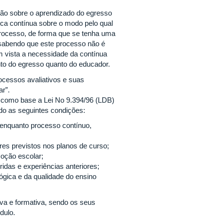
xão sobre o aprendizado do egresso
ca contínua sobre o modo pelo qual
 processo, de forma que se tenha uma
sabendo que este processo não é
em vista a necessidade da contínua
to do egresso quanto do educador.
ocessos avaliativos e suas
ar”.
o como base a Lei No 9.394/96 (LDB)
do as seguintes condições:
o enquanto processo contínuo,
res previstos nos planos de curso;
oção escolar;
ridas e experiências anteriores;
ógica e da qualidade do ensino
iva e formativa, sendo os seus
ódulo.