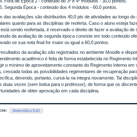
Fora de Época 2 - conteúdo do 3º e 4º módulos - 30,0 pontos;
Segunda Época - conteúdo dos 4 módulos - 60,0 pontos.
m das avaliações são distribuídos 40,0 pts de atividades ao longo do 
lares quanto para as disciplinas de reoferta. Caso o aluno esteja faz
 está sendo reofertada, é reservado o direito de fazer a avaliação de
teúdo da avaliação de segunda época consiste em todo conteúdo ofe
vado se sua nota final for maior ou igual a 60,0 pontos.
resultados da avaliação são registrados no ambiente Moodle e dispon
rendimento acadêmico é feita de forma estabelecida no Regimento I
ngir o mínimo de aproveitamento constante do Regimento Interno em v
a, cessada todas as possibilidades regimentares de recuperação paral
cífica, devendo, portanto, cursá-la na integra novamente. Tal discipli
s duas vezes (sem bolsa para o professor), de forma que os discent
rtunidades de obter aprovação em cada disciplina.
cos:
Matemática EaD