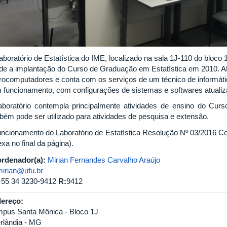
aboratório de Estatística do IME, localizado na sala 1J-110 do bloc
de a implantação do Curso de Graduação em Estatística em 2010. A
rocomputadores e conta com os serviços de um técnico de informá
 funcionamento, com configurações de sistemas e softwares atualiz
aboratório contempla principalmente atividades de ensino do Cu
bém pode ser utilizado para atividades de pesquisa e extensão.
uncionamento do Laboratório de Estatística Resolução Nº 03/2016 
xa no final da página).
rdenador(a):
Mirian Fernandes Carvalho Araújo
mirian@ufu.br
+55 34 3230-9412
R:
9412
ereço:
pus Santa Mônica - Bloco 1J
rlândia - MG