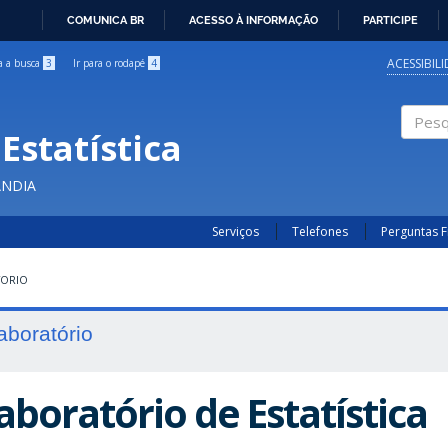
COMUNICA BR
ACESSO À INFORMAÇÃO
PARTICIPE
IR
PARA
ACESSIBIL
ra a busca
3
Ir para o rodapé
4
O
CONTEÚDO
Estatística
Pesqui
ÂNDIA
Serviços
Telefones
Perguntas 
TORIO
aboratório
aboratório de Estatística