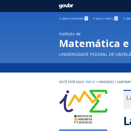
GOVBR
Ir para o conteúdo
1
Ir para o menu
2
Ir pa
Instituto de
Matemática e 
UNIVERSIDADE FEDERAL DE UBERL
INÍCIO
/
UNIDADES
/
LABORA
L
L