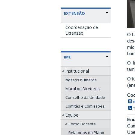
EXTENSÃO
Coordenação de
Extensão
O L
des
mic
bom
IME
O l
tam
Institucional
O f
Nossos números
(ane
Mural de Diretores
Coo
Conselho da Unidade
Comitês e Comissões
Equipe
End
Corpo Docente
Cam
Ube
Relatórios do Plano