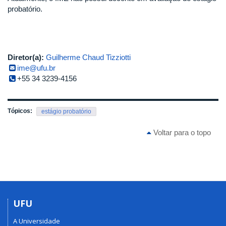
probatório.
Diretor(a):
Guilherme Chaud Tizziotti
ime@ufu.br
+55 34 3239-4156
Tópicos:
estágio probatório
Voltar para o topo
UFU
A Universidade