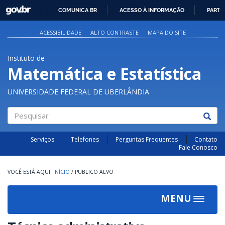
GOVBR
COMUNICA BR
ACESSO À INFORMAÇÃO
PARTI
IR
PARA
ACESSIBILIDADE
ALTO CONTRASTE
MAPA DO SITE
O
CONTEÚDO
Instituto de
Matemática e Estatística
UNIVERSIDADE FEDERAL DE UBERLÂNDIA
Pesquisar
Serviços
Telefones
Perguntas Frequentes
Contato
Fale Conosco
INÍCIO
/
PUBLICO ALVO
MENU
Toggle
navigat