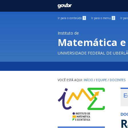
GOVBR
Ir para o conteúdo
1
Ir para o menu
2
Ir pa
Instituto de
Matemática e 
UNIVERSIDADE FEDERAL DE UBERL
INÍCIO
/
EQUIPE
/
DOCENTES
E
DO
R