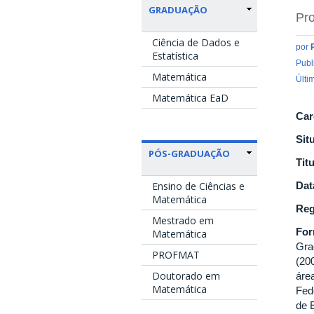
GRADUAÇÃO
Pro
Ciência de Dados e
por
Estatística
Publ
Matemática
Últi
Matemática EaD
Car
Sit
PÓS-GRADUAÇÃO
Tit
Ensino de Ciências e
Dat
Matemática
Reg
Mestrado em
Fo
Matemática
Gra
PROFMAT
(20
Doutorado em
áre
Matemática
Fed
de 