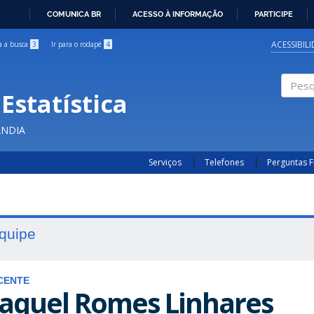
COMUNICA BR
ACESSO À INFORMAÇÃO
PARTICIPE
IR
PARA
ACESSIBIL
ra a busca
3
Ir para o rodapé
4
O
CONTEÚDO
Estatística
Pesqui
ÂNDIA
Serviços
Telefones
Perguntas 
quipe
CENTE
aquel Romes Linhares