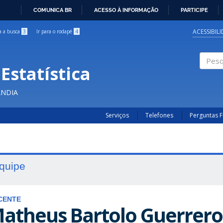
COMUNICA BR
ACESSO À INFORMAÇÃO
PARTICIPE
IR
PARA
ACESSIBIL
ra a busca
3
Ir para o rodapé
4
O
CONTEÚDO
Estatística
Pesqui
ÂNDIA
Serviços
Telefones
Perguntas 
quipe
CENTE
atheus Bartolo Guerrero