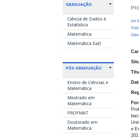
GRADUAÇÃO
Pro
Ciência de Dados e
por
Estatística
Publ
Matemática
Últi
Matemática EaD
Car
Sit
PÓS-GRADUAÇÃO
Tit
Ensino de Ciências e
Dat
Matemática
Reg
Mestrado em
Fo
Matemática
Pro
PROFMAT
bac
Doutorado em
Uni
Matemática
e E
201