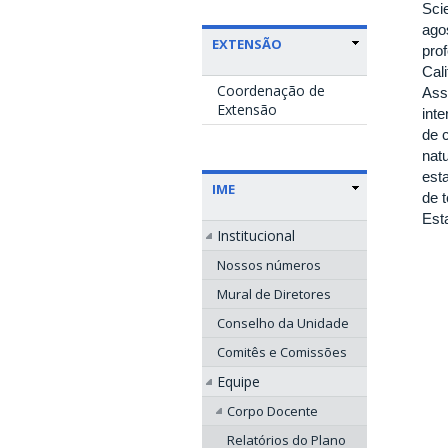
Sci
ago
EXTENSÃO
prof
Cal
Coordenação de
Ass
Extensão
int
de 
nat
esta
IME
de t
Esta
Institucional
Nossos números
Mural de Diretores
Conselho da Unidade
Comitês e Comissões
Equipe
Corpo Docente
Relatórios do Plano