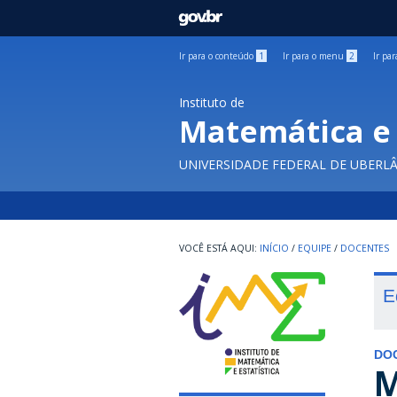
GOVBR
Ir para o conteúdo
1
Ir para o menu
2
Ir pa
Instituto de
Matemática e 
UNIVERSIDADE FEDERAL DE UBERL
INÍCIO
/
EQUIPE
/
DOCENTES
E
DO
M