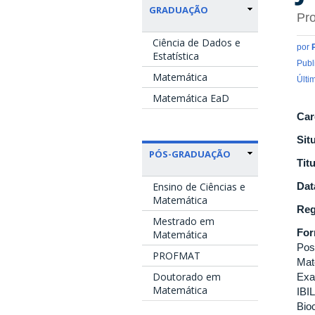
GRADUAÇÃO
Pro
Ciência de Dados e
por
Estatística
Publ
Matemática
Últi
Matemática EaD
Car
Sit
PÓS-GRADUAÇÃO
Tit
Ensino de Ciências e
Dat
Matemática
Reg
Mestrado em
Fo
Matemática
Pos
PROFMAT
Mat
Doutorado em
Exa
Matemática
IBI
Bio