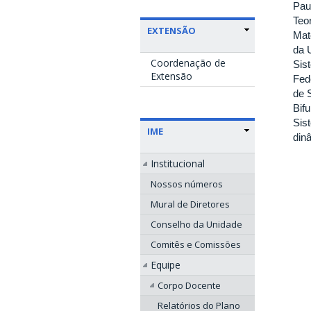
Pau
Teo
EXTENSÃO
Mat
da 
Coordenação de
Sis
Extensão
Fed
de 
Bif
Sis
IME
din
Institucional
Nossos números
Mural de Diretores
Conselho da Unidade
Comitês e Comissões
Equipe
Corpo Docente
Relatórios do Plano