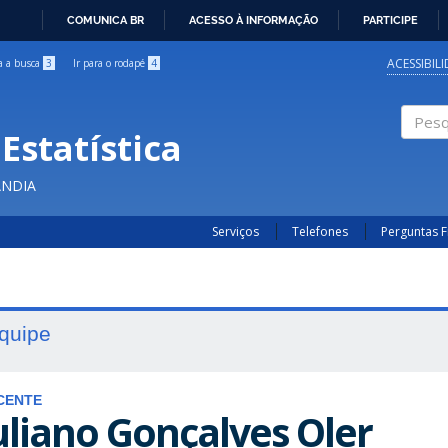
COMUNICA BR
ACESSO À INFORMAÇÃO
PARTICIPE
IR
PARA
ACESSIBIL
ra a busca
3
Ir para o rodapé
4
O
CONTEÚDO
Estatística
Pesqui
ÂNDIA
Serviços
Telefones
Perguntas 
quipe
CENTE
uliano Gonçalves Oler