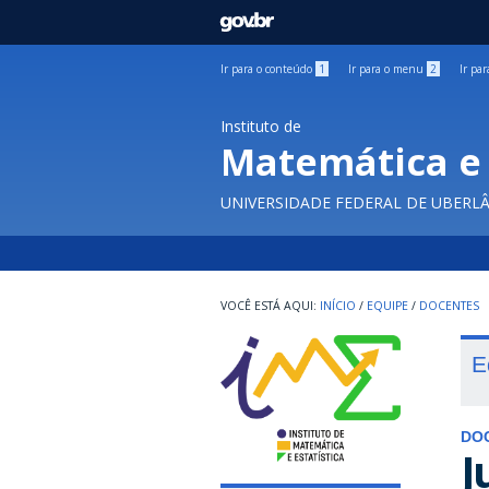
GOVBR
Ir para o conteúdo
1
Ir para o menu
2
Ir pa
Instituto de
Matemática e 
UNIVERSIDADE FEDERAL DE UBERL
INÍCIO
/
EQUIPE
/
DOCENTES
E
DO
J