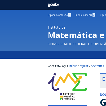
GOVBR
Ir para o conteúdo
1
Ir para o menu
2
Ir pa
Instituto de
Matemática e 
UNIVERSIDADE FEDERAL DE UBERL
INÍCIO
/
EQUIPE
/
DOCENTES
E
DO
G