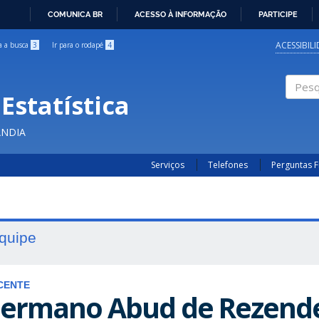
COMUNICA BR
ACESSO À INFORMAÇÃO
PARTICIPE
IR
PARA
ACESSIBIL
ra a busca
3
Ir para o rodapé
4
O
CONTEÚDO
Estatística
Pesqui
ÂNDIA
Serviços
Telefones
Perguntas 
quipe
CENTE
ermano Abud de Rezend