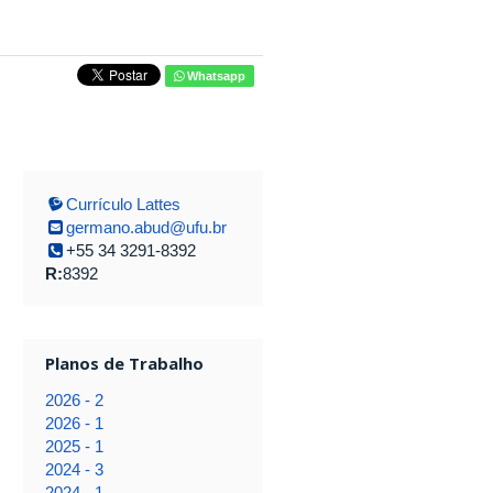
Whatsapp
Currículo Lattes
germano.abud@ufu.br
+55 34 3291-8392
R:
8392
Planos de Trabalho
2026 - 2
2026 - 1
2025 - 1
2024 - 3
2024 - 1