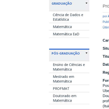
GRADUAÇÃO
Pro
Ciência de Dados e
por
Estatística
Publ
Matemática
Últi
Matemática EaD
Car
Sit
PÓS-GRADUAÇÃO
Tit
Ensino de Ciências e
Dat
Matemática
Reg
Mestrado em
Fo
Matemática
Pos
PROFMAT
Ube
Doutorado em
Dou
Matemática
pro
(It