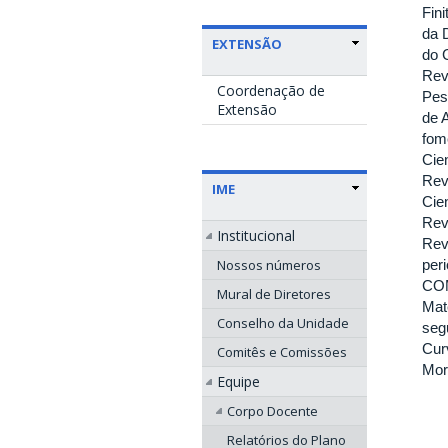
Fini
da 
EXTENSÃO
do 
Rev
Coordenação de
Pes
Extensão
de 
fom
Cie
Rev
IME
Cie
Rev
Institucional
Rev
Nossos números
per
COM
Mural de Diretores
Mat
Conselho da Unidade
seg
Cur
Comitês e Comissões
Mor
Equipe
Corpo Docente
Relatórios do Plano