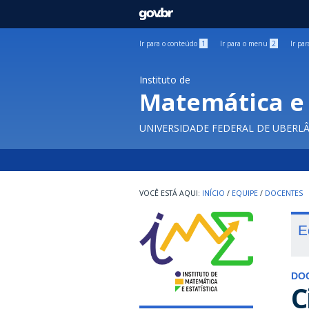
GOVBR
Ir para o conteúdo
1
Ir para o menu
2
Ir pa
Instituto de
Matemática e 
UNIVERSIDADE FEDERAL DE UBERL
INÍCIO
/
EQUIPE
/
DOCENTES
E
DO
C