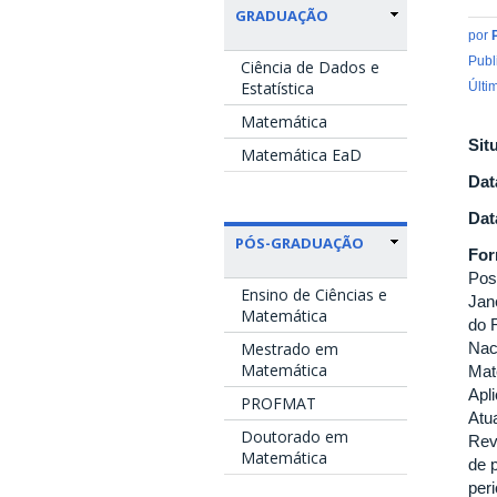
GRADUAÇÃO
por
Publ
Ciência de Dados e
Estatística
Últi
Matemática
Sit
Matemática EaD
Dat
Dat
PÓS-GRADUAÇÃO
Fo
Pos
Ensino de Ciências e
Jan
Matemática
do 
Mestrado em
Nac
Matemática
Mat
Apl
PROFMAT
Atu
Doutorado em
Rev
Matemática
de 
per