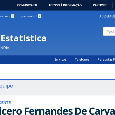
COMUNICA BR
ACESSO À INFORMAÇÃO
PARTICIPE
IR
PARA
ACESSIBIL
ra a busca
3
Ir para o rodapé
4
O
CONTEÚDO
Estatística
Pesqui
ÂNDIA
Serviços
Telefones
Perguntas 
quipe
CENTE
icero Fernandes De Carv