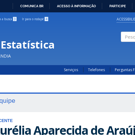
COMUNICA BR
ACESSO À INFORMAÇÃO
PARTICIPE
IR
PARA
ACESSIBIL
ra a busca
3
Ir para o rodapé
4
O
CONTEÚDO
Estatística
Pesqui
ÂNDIA
Serviços
Telefones
Perguntas 
quipe
CENTE
urélia Aparecida de Araú