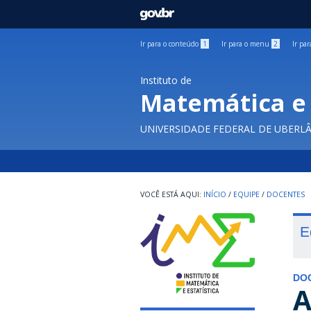
GOVBR
Ir para o conteúdo
1
Ir para o menu
2
Ir pa
Instituto de
Matemática e 
UNIVERSIDADE FEDERAL DE UBERL
INÍCIO
/
EQUIPE
/
DOCENTES
E
DO
A