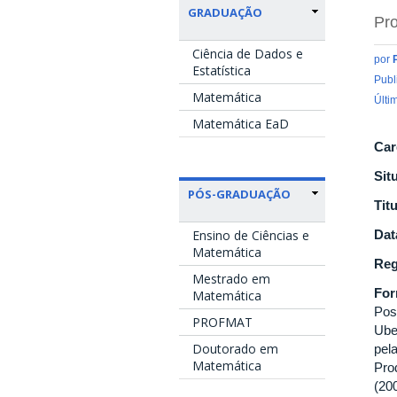
GRADUAÇÃO
Pro
Ciência de Dados e
por
Estatística
Publ
Matemática
Últi
Matemática EaD
Car
Sit
PÓS-GRADUAÇÃO
Tit
Ensino de Ciências e
Dat
Matemática
Reg
Mestrado em
Fo
Matemática
Pos
PROFMAT
Ube
Doutorado em
pel
Matemática
Pro
(20